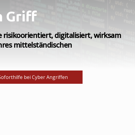
 Griff
isikoorientiert, digitalisiert, wirksam
res mittelständischen
Soforthilfe bei Cyber Angriffen