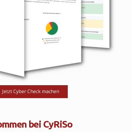
Jetzt Cyber Check machen
kommen bei CyRiSo