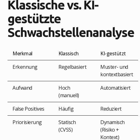
Klassische vs. KI-
gestützte
Schwachstellenanalyse
Merkmal
Klassisch
KI-gestützt
Erkennung
Regelbasiert
Muster- und
kontextbasiert
Aufwand
Hoch
Automatisiert
(manuell)
False Positives
Häufig
Reduziert
Priorisierung
Statisch
Dynamisch
(CVSS)
(Risiko +
Kontext)