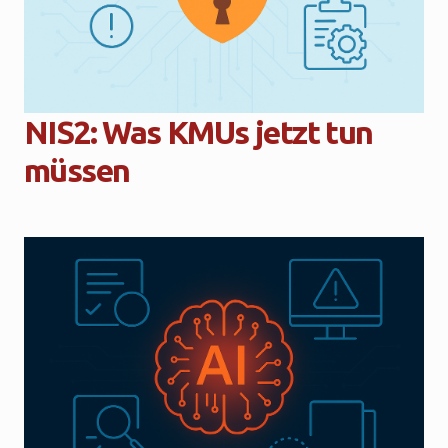
NIS2: Was KMUs jetzt tun
müssen