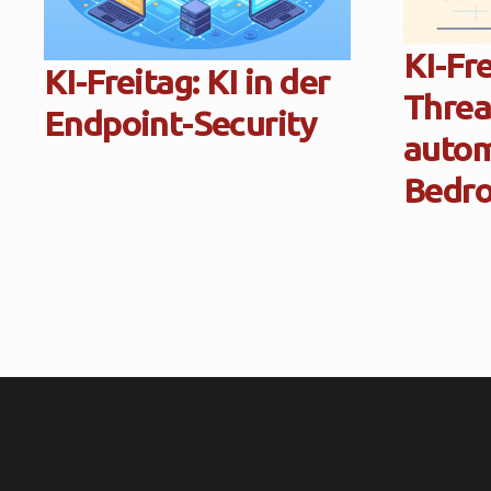
KI-Fre
KI-Freitag: KI in der
Threat
Endpoint-Security
autom
Bedro