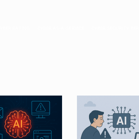
YBER RATING
CYBER AS-A-SERVICE
CYBER SECURITY B